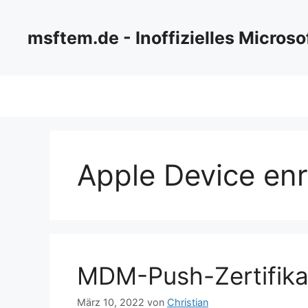
Zum
Inhalt
msftem.de - Inoffizielles Micros
springen
Apple Device enr
MDM-Push-Zertifikat
März 10, 2022
von
Christian