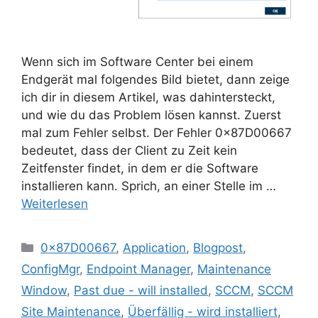
Wenn sich im Software Center bei einem
Endgerät mal folgendes Bild bietet, dann zeige
ich dir in diesem Artikel, was dahintersteckt,
und wie du das Problem lösen kannst. Zuerst
mal zum Fehler selbst. Der Fehler 0×87D00667
bedeutet, dass der Client zu Zeit kein
Zeitfenster findet, in dem er die Software
installieren kann. Sprich, an einer Stelle im …
Weiterlesen
Kategorien
0x87D00667
,
Application
,
Blogpost
,
ConfigMgr
,
Endpoint Manager
,
Maintenance
Window
,
Past due - will installed
,
SCCM
,
SCCM
Site Maintenance
,
Überfällig - wird installiert
,