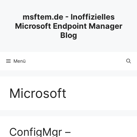
Zum
Inhalt
msftem.de - Inoffizielles
springen
Microsoft Endpoint Manager
Blog
Menü
Microsoft
ConfigMgr –