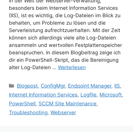
In der Welt der Webserver-Verwaltung,
besonders beim Internet Information Services
(IIS), ist es wichtig, die Log-Dateien im Blick zu
behalten, um Probleme zu lösen und die
Serverleistung aufrechtzuerhalten. Mit der Zeit
können sich allerdings viele alte Log-Dateien
ansammeln und wertvollen Festplattenspeicher
beanspruchen. In diesem Blogbeitrag zeige ich
dir ein PowerShell-Skript, das die Bereinigung
alter Log-Dateien …
Weiterlesen
Kategorien
Blogpost
,
ConfigMgr
,
Endpoint Manager
,
IIS
,
Internet Information Services
,
Logfile
,
Microsoft
,
PowerShell
,
SCCM Site Maintenance
,
Troubleshooting
,
Webserver