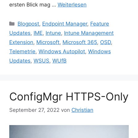
ersten Blick mag …
Weiterlesen
Kategorien
Blogpost
,
Endpoint Manager
,
Feature
Updates
,
IME
,
Intune
,
Intune Management
Extension
,
Microsoft
,
Microsoft 365
,
OSD
,
Telemetrie
,
Windows Autopilot
,
Windows
Updates
,
WSUS
,
WUfB
ConfigMgr HTTPS-Only
September 27, 2022
von
Christian