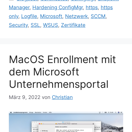
Manager
,
Hardening ConfigMgr
,
https
,
https
only
,
Logfile
,
Microsoft
,
Netzwerk
,
SCCM
,
Security
,
SSL
,
WSUS
,
Zertifikate
MacOS Enrollment mit
dem Microsoft
Unternehmensportal
März 9, 2022
von
Christian