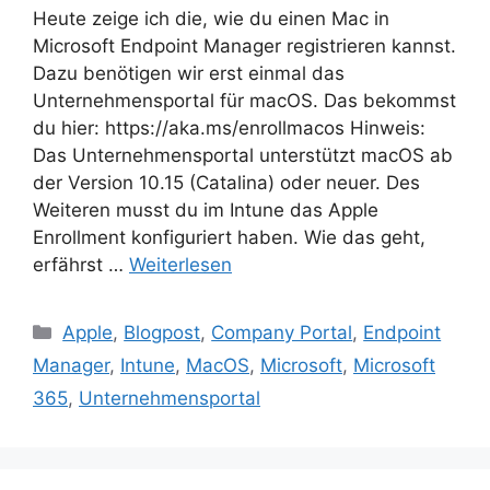
Heute zeige ich die, wie du einen Mac in
Microsoft Endpoint Manager registrieren kannst.
Dazu benötigen wir erst einmal das
Unternehmensportal für macOS. Das bekommst
du hier: https://aka.ms/enrollmacos Hinweis:
Das Unternehmensportal unterstützt macOS ab
der Version 10.15 (Catalina) oder neuer. Des
Weiteren musst du im Intune das Apple
Enrollment konfiguriert haben. Wie das geht,
erfährst …
Weiterlesen
Kategorien
Apple
,
Blogpost
,
Company Portal
,
Endpoint
Manager
,
Intune
,
MacOS
,
Microsoft
,
Microsoft
365
,
Unternehmensportal