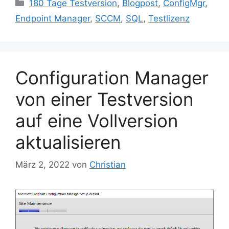
Kategorien
180 Tage Testversion
,
Blogpost
,
ConfigMgr
,
Endpoint Manager
,
SCCM
,
SQL
,
Testlizenz
Configuration Manager
von einer Testversion
auf eine Vollversion
aktualisieren
März 2, 2022
von
Christian